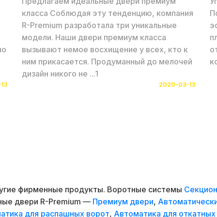
Предлагаем идеальные двери премиум
У
класса Соблюдая эту тенденцию, компания
П
R-Premium разработала три уникальные
э
модели. Наши двери премиум класса
п
но
вызывают немое восхищение у всех, кто к
о
ним прикасается. Продуманный до мелочей
к
дизайн никого не ...1
13
2020-03-13
ругие фирменные продукты. Воротные системы
Секцион
дные двери R-Premium —
Премиум двери
,
Автоматическ
атика для распашных ворот
,
Автоматика для откатных