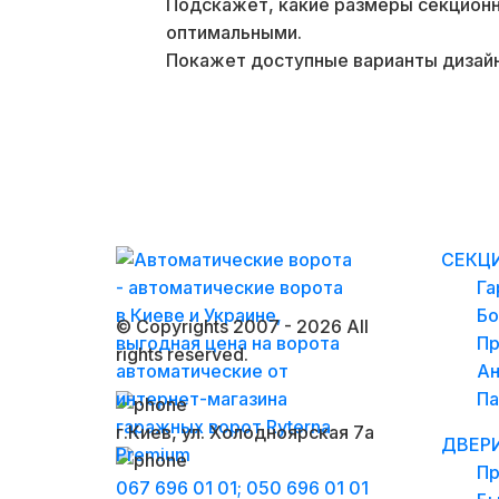
Подскажет, какие размеры секционн
оптимальными.
Покажет доступные варианты дизайн
СЕКЦ
Га
Бо
© Copyrights 2007 -
2026 All
Пр
rights reserved.
Ан
Па
г.Киев, ул. Холодноярская 7а
ДВЕР
Пр
067 696 01 01;
050 696 01 01