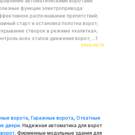
правление автоматическими воротами
олезные функции электропривода:
ффективное распознавание препятствий;
лавный старт и остановка полотна ворот;
ткрывание створок в режиме «калитка»;
онтроль всех этапов движения ворот; ...1
2020-03-13
ные ворота
,
Гаражные ворота
,
Откатные
ие двери
. Надежная автоматика для ворот
 ворот
. Фирменные модульные здания для