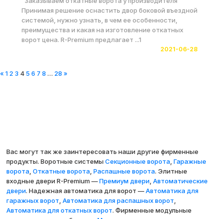
Заказываем откатные ворота у производителя
Принимая решение оснастить двор боковой въездной
системой, нужно узнать, в чем ее особенности,
преимущества и какая на изготовление откатных
ворот цена. R-Premium предлагает ...1
2021-06-28
«
1
2
3
4
5
6
7
8
…
28
»
Вас могут так же заинтересовать наши другие фирменные
продукты. Воротные системы
Секционные ворота
,
Гаражные
ворота
,
Откатные ворота
,
Распашные ворота
. Элитные
входные двери R-Premium —
Премиум двери
,
Автоматические
двери
. Надежная автоматика для ворот —
Автоматика для
гаражных ворот
,
Автоматика для распашных ворот
,
Автоматика для откатных ворот
. Фирменные модульные